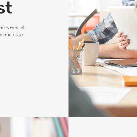
st
arius erat, et
ean molestie