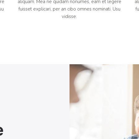
re
aliquam. Mea ne quidam nonumes, eam et legere
a
su
fuisset explicari, per an cibo omnes nominati. Usu
f
vidisse.
e