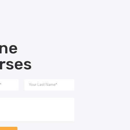
ine
rses