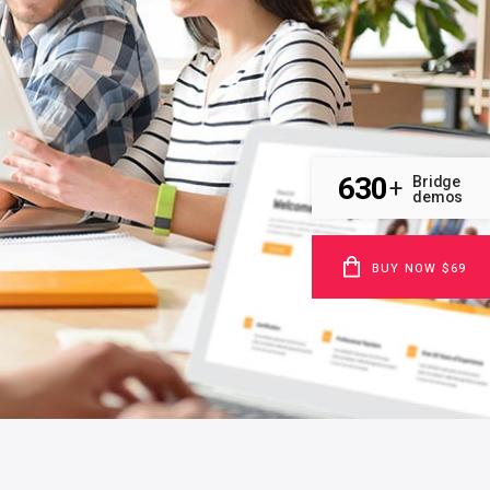
630
Bridge
+
demos
BUY NOW $69